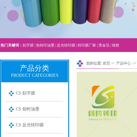
热门关键词：
刻字膜
|
热转印油墨
|
反光转印膜
|
转印膜厂家
|
烫金箔
|
镭射
您的位置:
首页
->
产品中心
->
产品分类
PRODUCT CATEGORIES
CS 刻字膜
CS 创时油墨
CS 反光转印膜