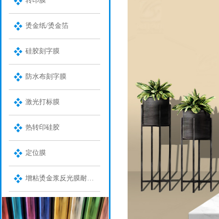
转印膜
烫金纸/烫金箔
硅胶刻字膜
防水布刻字膜
激光打标膜
热转印硅胶
定位膜
增粘烫金浆反光膜耐水洗金油