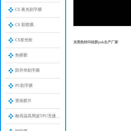
CS 夜光刻字膜
CS 彩喷膜
CS发光粉
东莞热转印硅胶puk生产厂家
热熔胶
防升华刻字膜
PU刻字膜
烫画胶片
耐高温高周波TPU无缝装饰膜