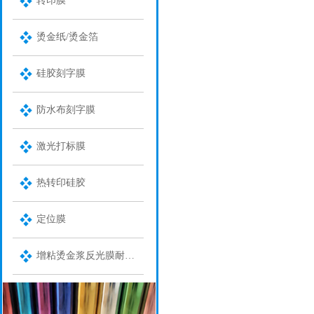
转印膜
烫金纸/烫金箔
硅胶刻字膜
防水布刻字膜
激光打标膜
热转印硅胶
定位膜
增粘烫金浆反光膜耐水洗金油