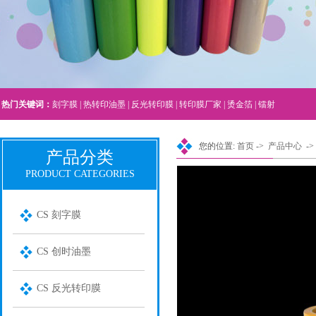
热门关键词：
刻字膜
|
热转印油墨
|
反光转印膜
|
转印膜厂家
|
烫金箔
|
镭射
您的位置:
首页
->
产品中心
->
产品分类
PRODUCT CATEGORIES
CS 刻字膜
CS 创时油墨
CS 反光转印膜